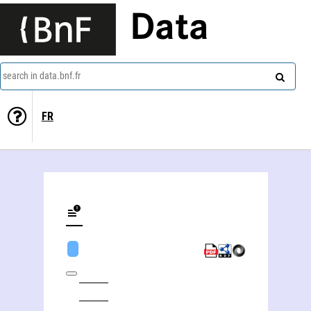
Data
search in data.bnf.fr
FR