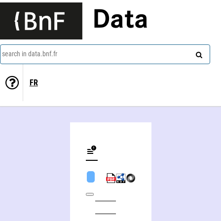
Data
search in data.bnf.fr
FR