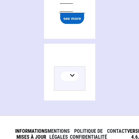
see more
INFORMATIONS
MENTIONS
POLITIQUE DE
CONTACT
VERS
MISES À JOUR
LÉGALES
CONFIDENTIALITÉ
4.6