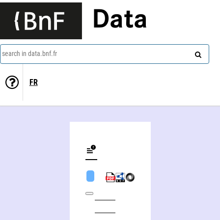
Data
search in data.bnf.fr
FR