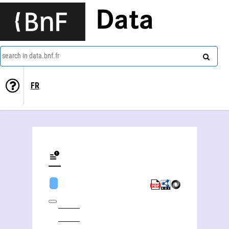
Data
search in data.bnf.fr
FR