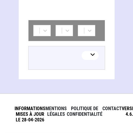
INFORMATIONS
MENTIONS
POLITIQUE DE
CONTACT
VERS
MISES À JOUR
LÉGALES
CONFIDENTIALITÉ
4.6
LE 28-04-2026