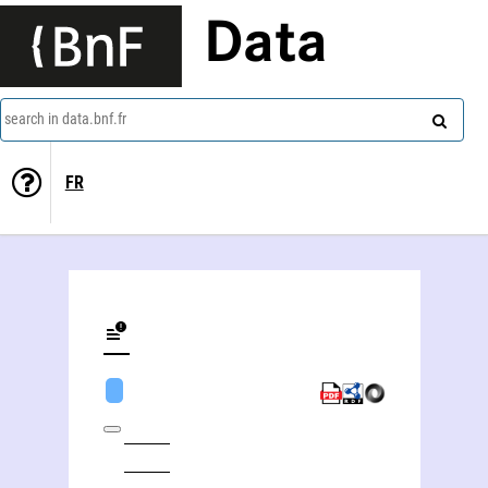
Data
search in data.bnf.fr
FR