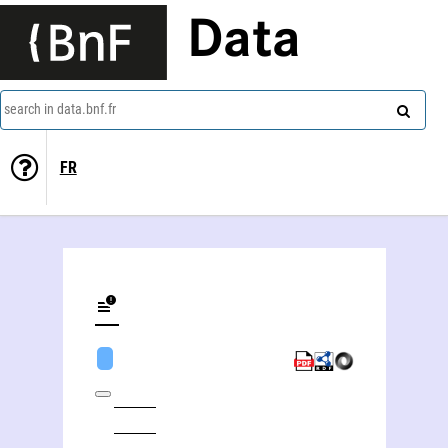
Data
search in data.bnf.fr
FR