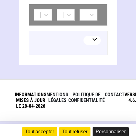
INFORMATIONS
MENTIONS
POLITIQUE DE
CONTACT
VERS
MISES À JOUR
LÉGALES
CONFIDENTIALITÉ
4.6
LE 28-04-2026
Tout accepter
Tout refuser
Personnaliser