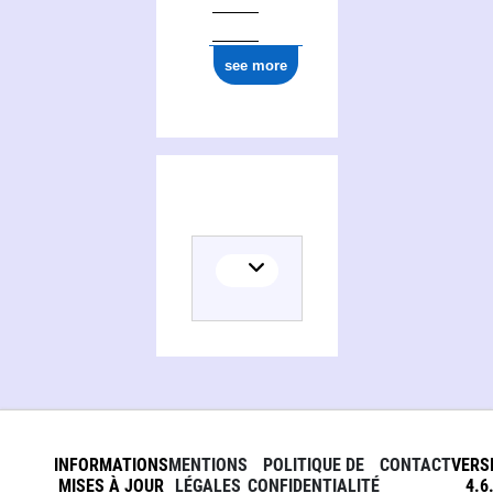
see more
INFORMATIONS
MENTIONS
POLITIQUE DE
CONTACT
VERS
MISES À JOUR
LÉGALES
CONFIDENTIALITÉ
4.6