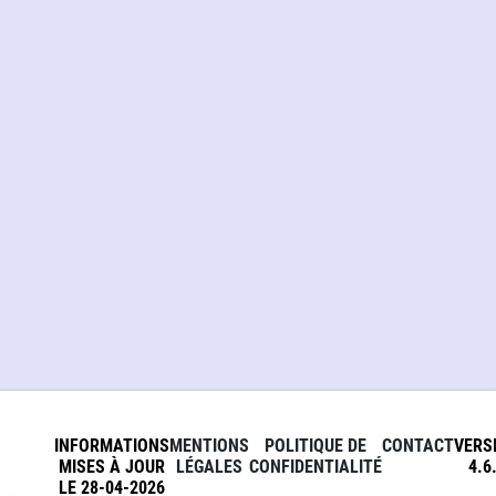
INFORMATIONS
MENTIONS
POLITIQUE DE
CONTACT
VERS
MISES À JOUR
LÉGALES
CONFIDENTIALITÉ
4.6
LE 28-04-2026