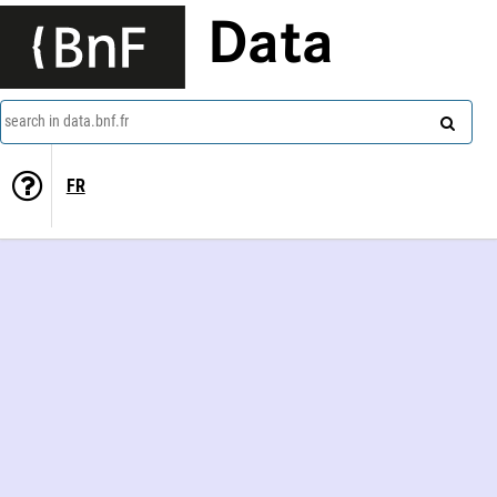
Data
search in data.bnf.fr
FR