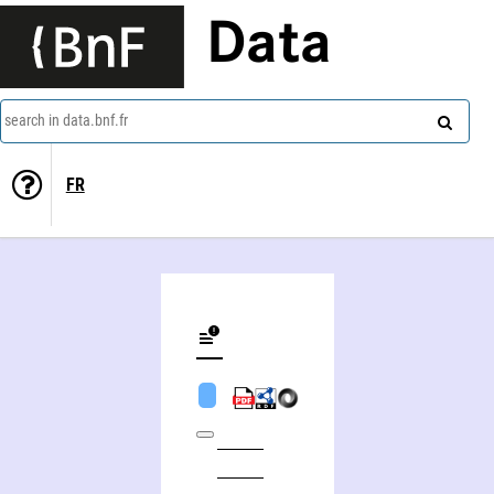
Data
search in data.bnf.fr
FR