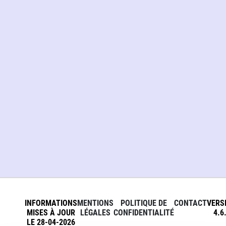
INFORMATIONS
MENTIONS
POLITIQUE DE
CONTACT
VERS
MISES À JOUR
LÉGALES
CONFIDENTIALITÉ
4.6
LE 28-04-2026