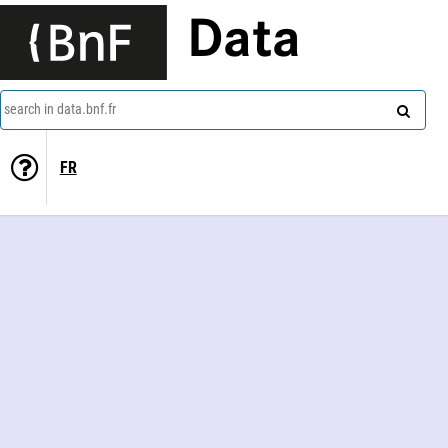
Data
search in data.bnf.fr
FR