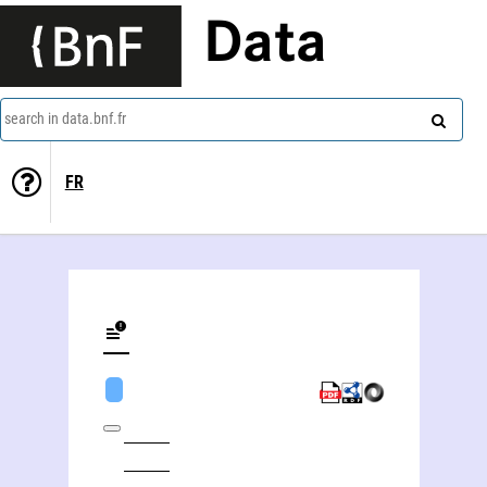
Data
search in data.bnf.fr
FR