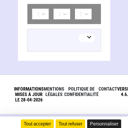
Douglas L. Kane
INFORMATIONS
MENTIONS
POLITIQUE DE
CONTACT
VERS
MISES À JOUR
LÉGALES
CONFIDENTIALITÉ
4.6
LE 28-04-2026
Tout accepter
Tout refuser
Personnaliser