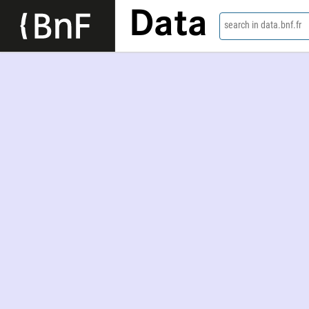
Data
search in data.bnf.fr