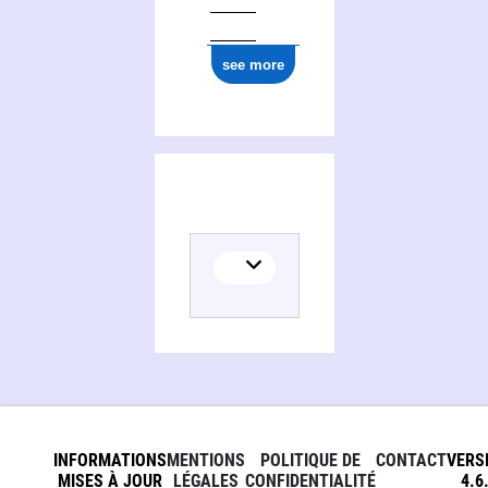
see more
INFORMATIONS
MENTIONS
POLITIQUE DE
CONTACT
VERS
MISES À JOUR
LÉGALES
CONFIDENTIALITÉ
4.6