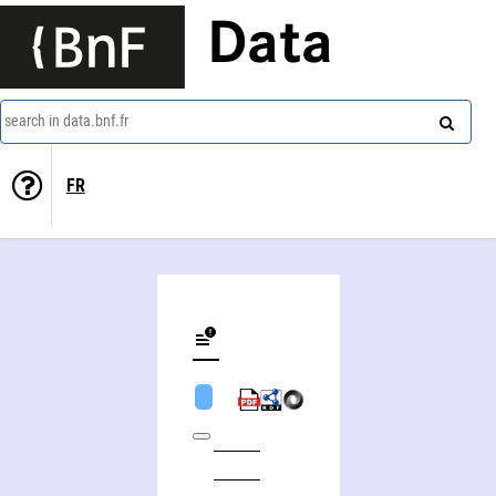
Data
search in data.bnf.fr
FR