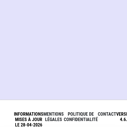
INFORMATIONS
MENTIONS
POLITIQUE DE
CONTACT
VERS
MISES À JOUR
LÉGALES
CONFIDENTIALITÉ
4.6
LE 28-04-2026