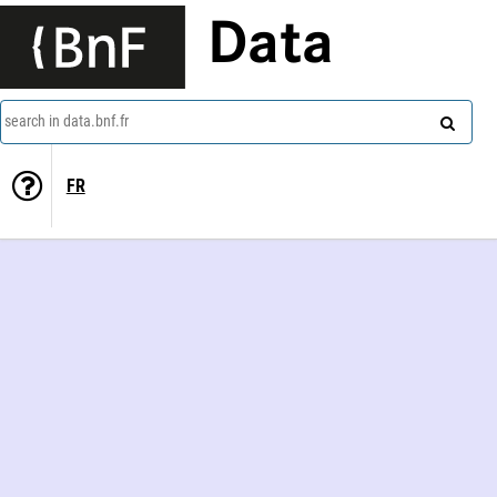
Data
search in data.bnf.fr
FR