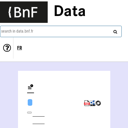
Data
search in data.bnf.fr
FR