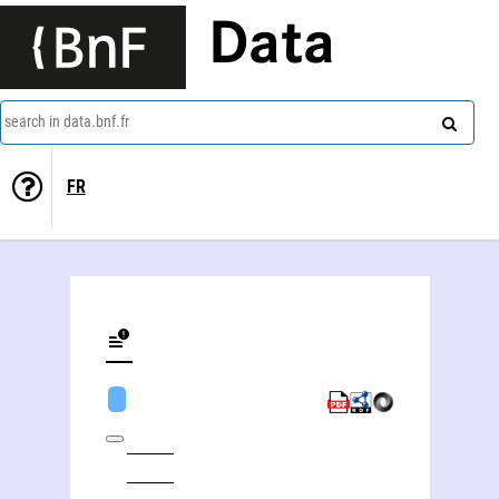
Data
search in data.bnf.fr
FR