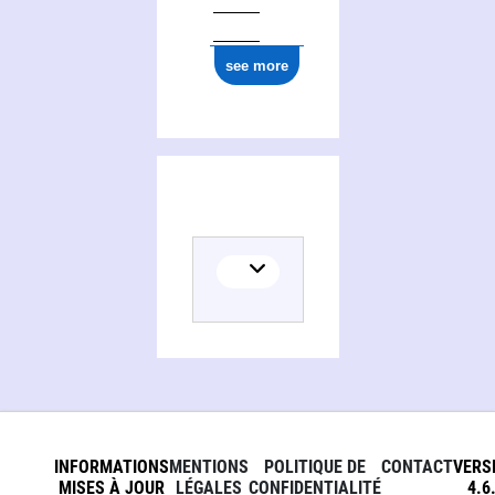
see more
INFORMATIONS
MENTIONS
POLITIQUE DE
CONTACT
VERS
MISES À JOUR
LÉGALES
CONFIDENTIALITÉ
4.6