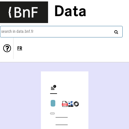
Data
search in data.bnf.fr
FR