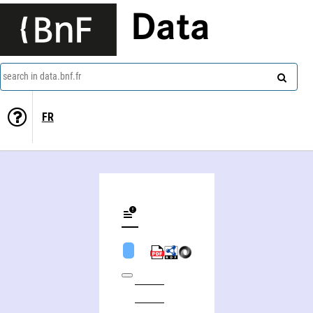
Data
search in data.bnf.fr
FR