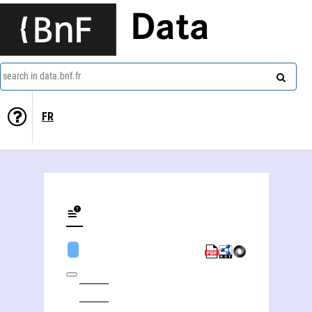
Data
search in data.bnf.fr
FR