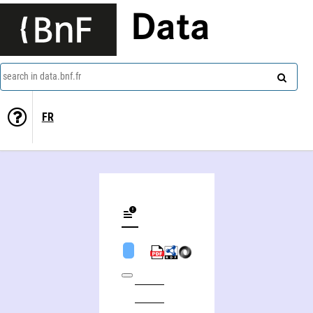
Data
search in data.bnf.fr
FR