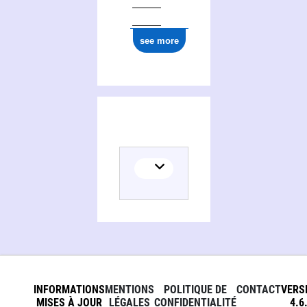
see more
INFORMATIONS
MENTIONS
POLITIQUE DE
CONTACT
VERS
MISES À JOUR
LÉGALES
CONFIDENTIALITÉ
4.6