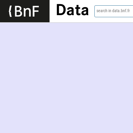
Data
search in data.bnf.fr