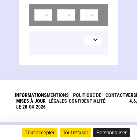
INFORMATIONS
MENTIONS
POLITIQUE DE
CONTACT
VERS
MISES À JOUR
LÉGALES
CONFIDENTIALITÉ
4.6
LE 28-04-2026
Tout accepter
Tout refuser
Personnaliser