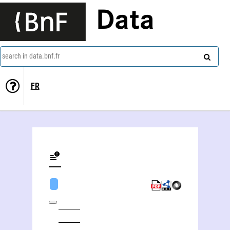
Data
search in data.bnf.fr
FR