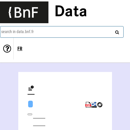
Data
search in data.bnf.fr
FR