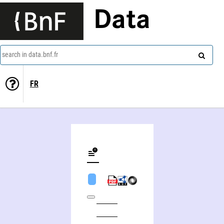
Data
search in data.bnf.fr
FR