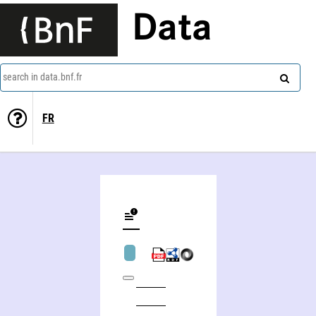
Data
search in data.bnf.fr
FR