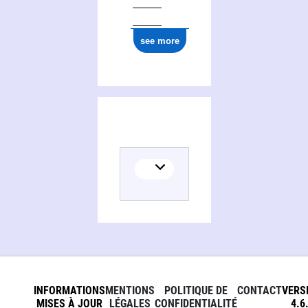
see more
INFORMATIONS
MENTIONS
POLITIQUE DE
CONTACT
VERS
MISES À JOUR
LÉGALES
CONFIDENTIALITÉ
4.6