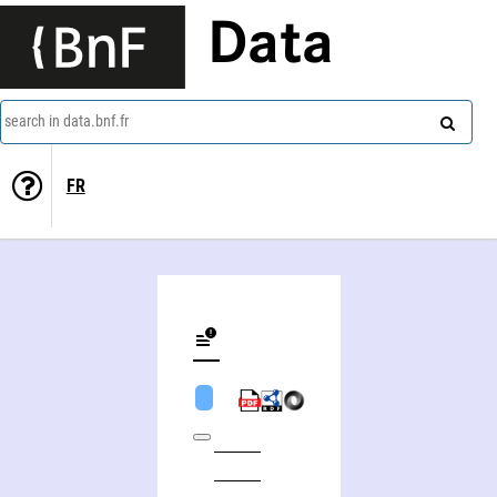
Data
search in data.bnf.fr
FR