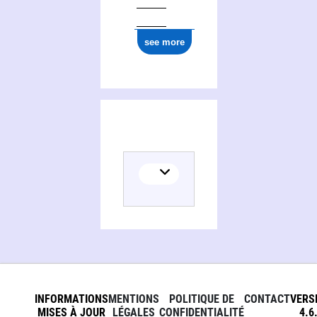
see more
INFORMATIONS
MENTIONS
POLITIQUE DE
CONTACT
VERS
MISES À JOUR
LÉGALES
CONFIDENTIALITÉ
4.6