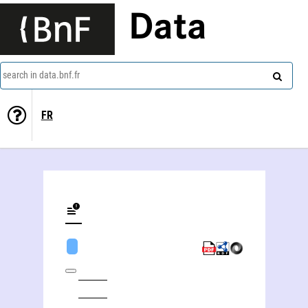
Data
search in data.bnf.fr
FR