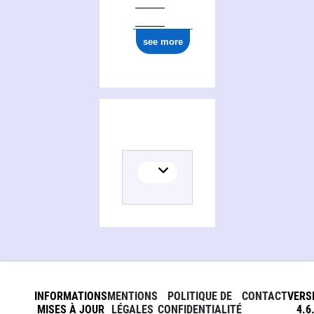
see more
INFORMATIONS
MENTIONS
POLITIQUE DE
CONTACT
VERS
MISES À JOUR
LÉGALES
CONFIDENTIALITÉ
4.6