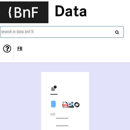
Data
search in data.bnf.fr
FR