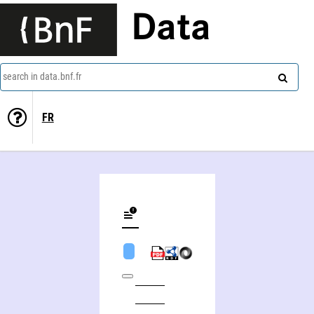
Data
search in data.bnf.fr
FR