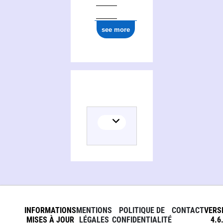
see more
INFORMATIONS
MENTIONS
POLITIQUE DE
CONTACT
VERS
MISES À JOUR
LÉGALES
CONFIDENTIALITÉ
4.6