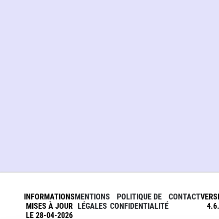
INFORMATIONS
MENTIONS
POLITIQUE DE
CONTACT
VERS
MISES À JOUR
LÉGALES
CONFIDENTIALITÉ
4.6
LE 28-04-2026