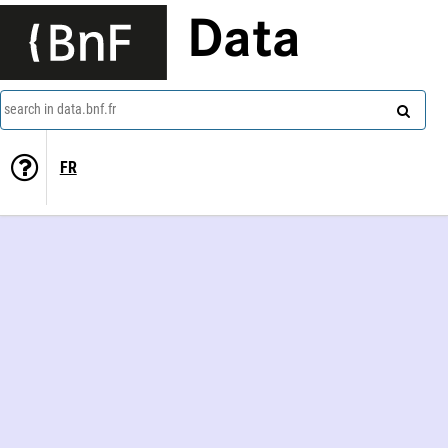
Data
search in data.bnf.fr
FR