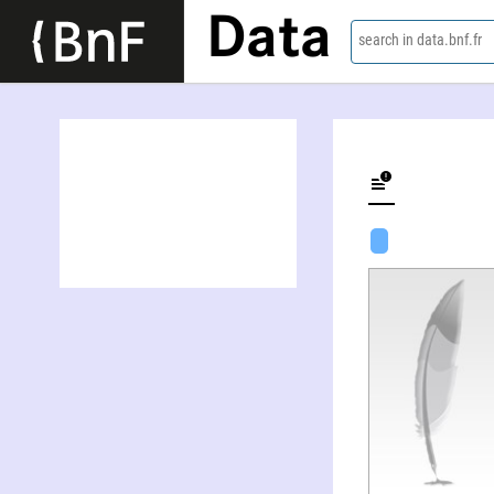
Data
search in data.bnf.fr