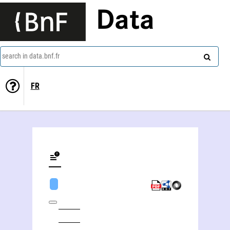
Data
search in data.bnf.fr
FR