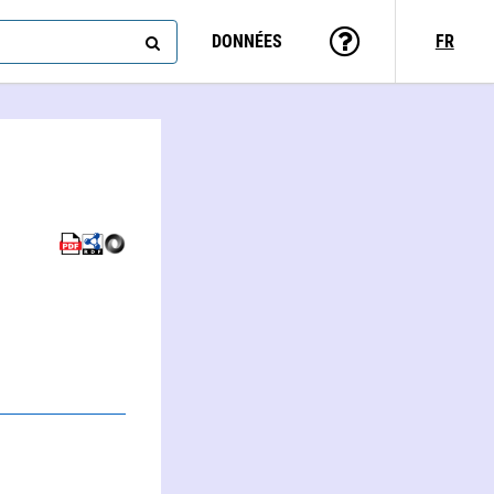
DONNÉES
FR