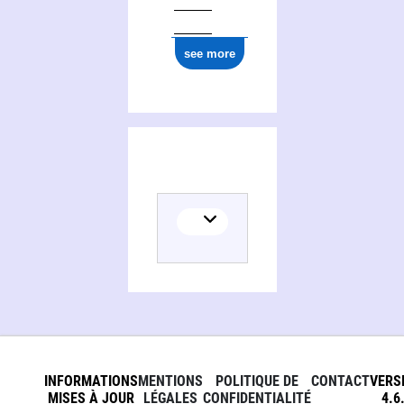
see more
INFORMATIONS
MENTIONS
POLITIQUE DE
CONTACT
VERS
MISES À JOUR
LÉGALES
CONFIDENTIALITÉ
4.6