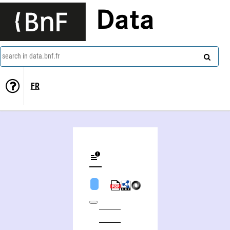
Data
search in data.bnf.fr
FR