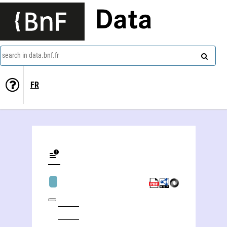
Data
search in data.bnf.fr
FR