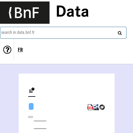
Data
search in data.bnf.fr
FR