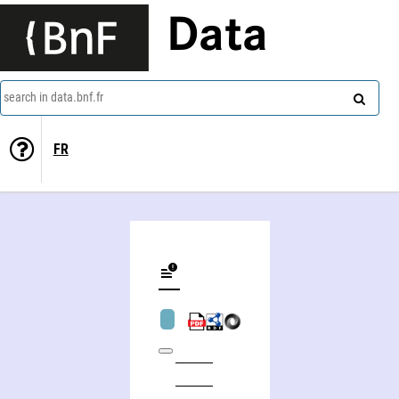
Data
search in data.bnf.fr
FR