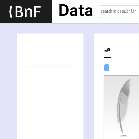
Data
search in data.bnf.fr