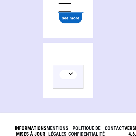
see more
INFORMATIONS
MENTIONS
POLITIQUE DE
CONTACT
VERS
MISES À JOUR
LÉGALES
CONFIDENTIALITÉ
4.6