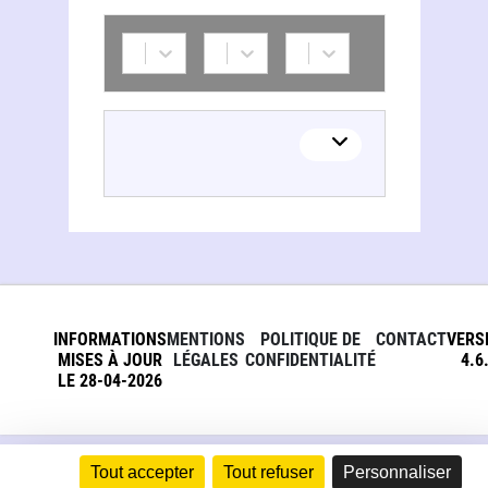
INFORMATIONS
MENTIONS
POLITIQUE DE
CONTACT
VERS
MISES À JOUR
LÉGALES
CONFIDENTIALITÉ
4.6
LE 28-04-2026
Tout accepter
Tout refuser
Personnaliser