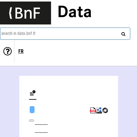
Data
search in data.bnf.fr
FR