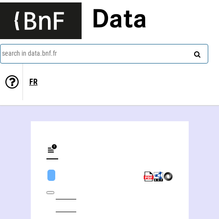
Data
search in data.bnf.fr
FR