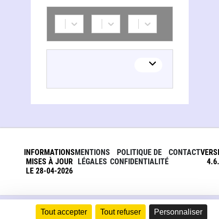
INFORMATIONS
MENTIONS
POLITIQUE DE
CONTACT
VERS
MISES À JOUR
LÉGALES
CONFIDENTIALITÉ
4.6
LE 28-04-2026
Tout accepter
Tout refuser
Personnaliser