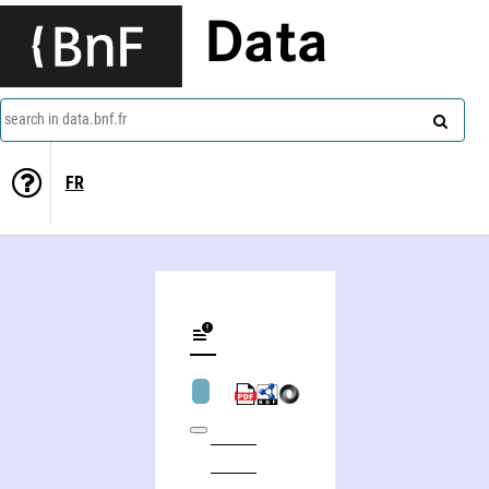
Data
search in data.bnf.fr
FR