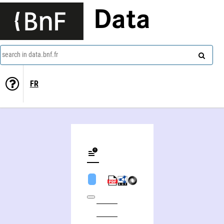
Data
search in data.bnf.fr
FR