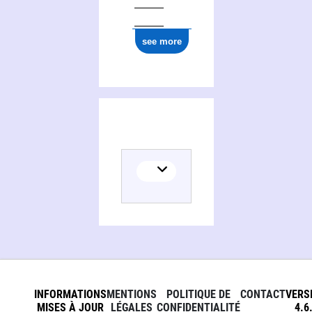
see more
INFORMATIONS
MENTIONS
POLITIQUE DE
CONTACT
VERS
MISES À JOUR
LÉGALES
CONFIDENTIALITÉ
4.6