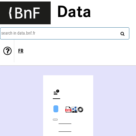
Data
search in data.bnf.fr
FR