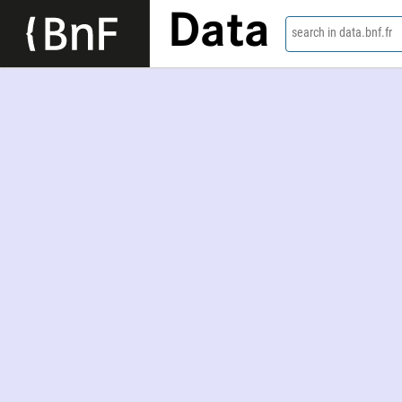
Data
search in data.bnf.fr