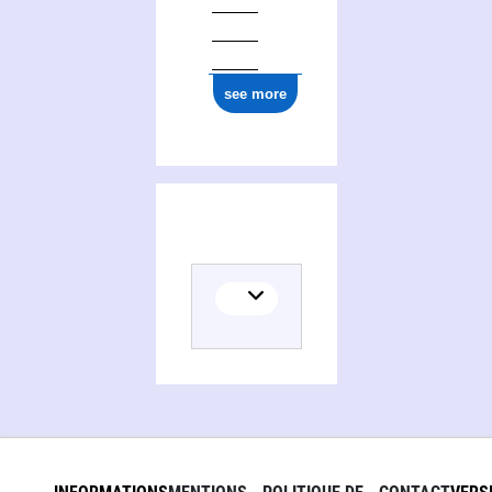
see more
Activities of Confédération générale du travail. Fédération nationale du personnel des services publics des départements, des villes et des communes de France et des colonies. Congrès national. France (12 ; 1921 ; Lille)