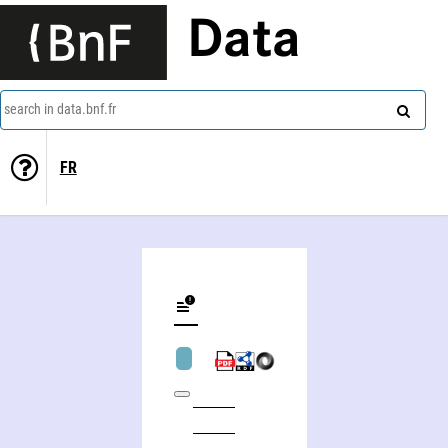
Data
search in data.bnf.fr
FR