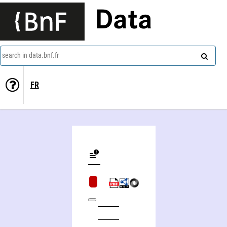
Data
search in data.bnf.fr
FR