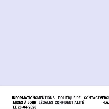
INFORMATIONS
MENTIONS
POLITIQUE DE
CONTACT
VERS
MISES À JOUR
LÉGALES
CONFIDENTIALITÉ
4.6
LE 28-04-2026