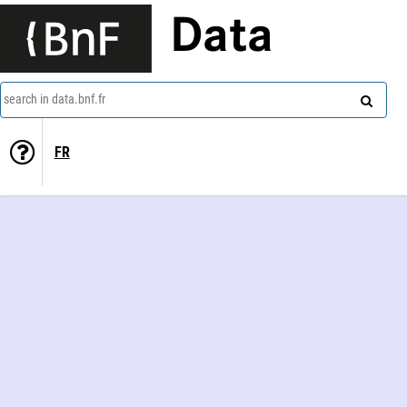
Data
search in data.bnf.fr
FR