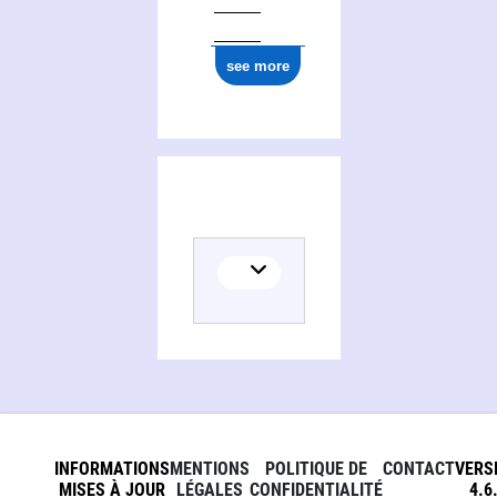
see more
INFORMATIONS
MENTIONS
POLITIQUE DE
CONTACT
VERS
MISES À JOUR
LÉGALES
CONFIDENTIALITÉ
4.6