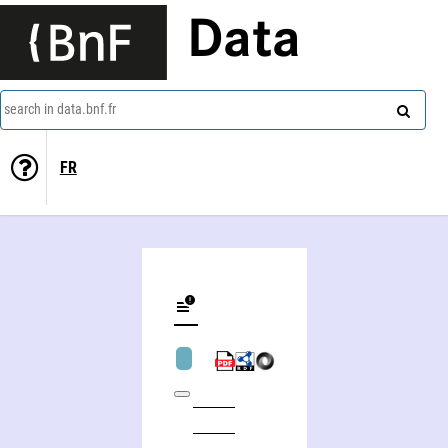
Data
search in data.bnf.fr
FR