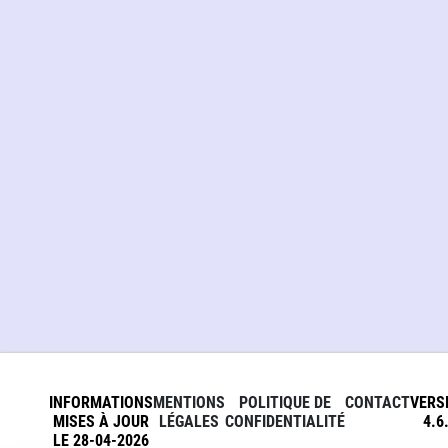
INFORMATIONS
MENTIONS
POLITIQUE DE
CONTACT
VERS
MISES À JOUR
LÉGALES
CONFIDENTIALITÉ
4.6
LE 28-04-2026