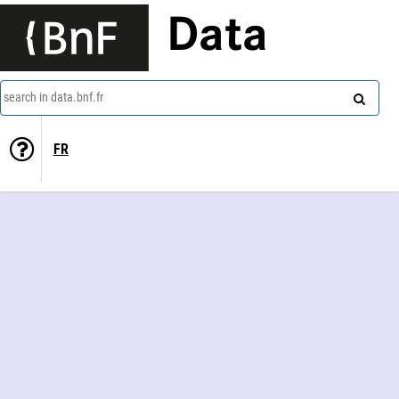
Data
search in data.bnf.fr
FR